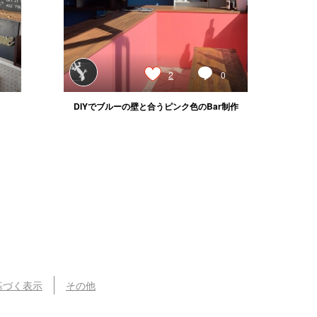
2
0
DIYでブルーの壁と合うピンク色のBar制作
基づく表示
その他