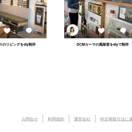
2
0
5
0
スのリビングをdiy制作
DCMカーマの風除室をdiyで制作
お問合せ
利用規約
運営会社
特定商取引法に