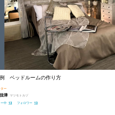
例 ベッドルームの作り方
ーター
佳津
マツモトカヅ
ロー中
13
フォロワー
13