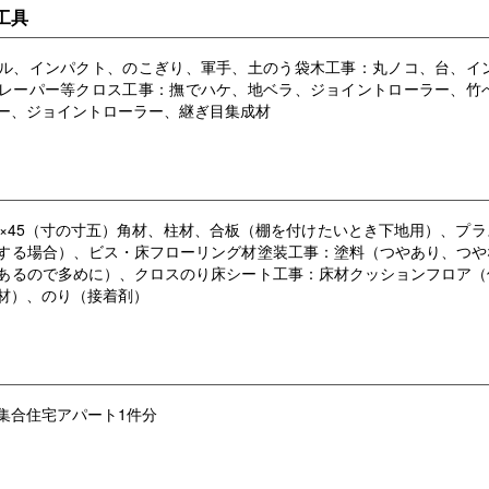
工具
ル、インパクト、のこぎり、軍手、土のう袋木工事：丸ノコ、台、イ
レーパー等クロス工事：撫でハケ、地ベラ、ジョイントローラー、竹
ー、ジョイントローラー、継ぎ目集成材
0×45（寸の寸五）角材、柱材、合板（棚を付けたいとき下地用）、プ
する場合）、ビス・床フローリング材塗装工事：塗料（つやあり、つや
あるので多めに）、クロスのり床シート工事：床材クッションフロア（
材）、のり（接着剤）
集合住宅アパート1件分