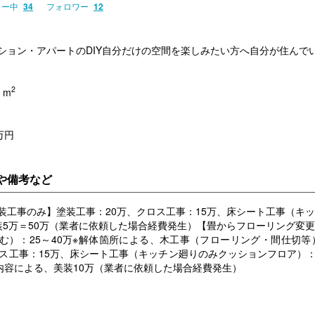
ロー中
34
フォロワー
12
ション・アパートのDIY自分だけの空間を楽しみたい方へ自分が住んでい
2
 m
万円
や備考など
装工事のみ】塗装工事：20万、クロス工事：15万、床シート工事（キ
装5万＝50万（業者に依頼した場合経費発生）【畳からフローリング変
む）：25～40万※解体箇所による、木工事（フローリング・間仕切等）
ロス工事：15万、床シート工事（キッチン廻りのみクッションフロア）
具内容による、美装10万（業者に依頼した場合経費発生）