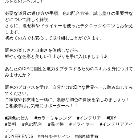
ルを次のレベルに！
必要な道具の選び方や手順、色の配合方法、試し塗りの重要性な
どについて詳しく解説。
さらに、混ぜ棒やドライヤーを使ったテクニックやコツもお伝え
します。
初めての方でも安心して取り組むことができます。
調色の楽しさと自由さを体感しながら、
鮮やかな色彩と美しい仕上がりを手に入れましょう♪
あなたのDIYに個性と魅力をプラスするためのスキルを身につけて
みませんか？
調色のプロセスを学び、自分だけのDIYな世界へ一歩踏み出してみ
てください。
ご家族やお友達と一緒に、素敵な調色の冒険を楽しみましょう！
ご相談事はお気軽にサポーターへ！！
#調色の仕方 #カラーミキシング #インテリア #DIY
#塗料 #色の配合 #混ぜ棒 #ドライヤー #インテリアアイ
デア
#DIYFRIENDS #自分をデザイン #経験値共有