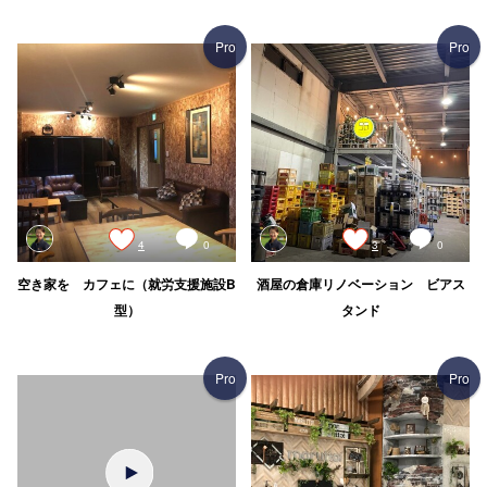
Pro
Pro
4
0
3
0
空き家を カフェに（就労支援施設B
酒屋の倉庫リノベーション ビアス
型）
タンド
Pro
Pro