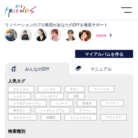
リノベーションのプロ集団があなたのDIYを徹底サポート
more
マイアルバムを作る
みんなのDIY
マニュアル
人気タグ
ナチュラル
シンプル
モダン
ゴージャス
シャビー
ジャパネスク
北欧
パリのアパルトマン
リゾート
西海岸
アジアン
和モダン
インダストリアル
グリーン
ホテルライク
無機質
カフェスタイル
アウトドア
検索種別