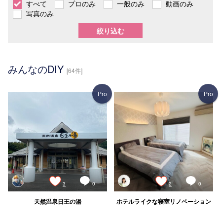
すべて
プロのみ
一般のみ
動画のみ
写真のみ
絞り込む
みんなのDIY
[64件]
Pro
Pro
3
0
2
0
天然温泉日王の湯
ホテルライクな寝室リノベーション