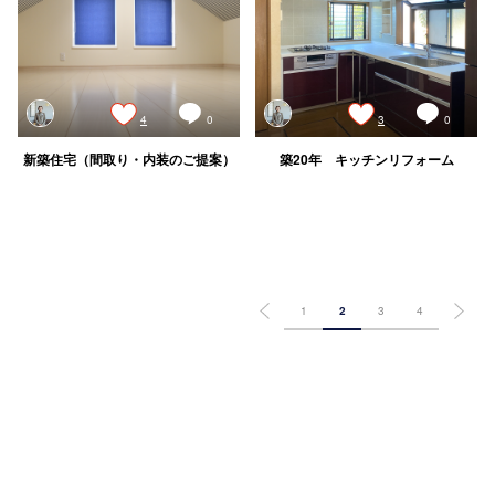
4
0
3
0
新築住宅（間取り・内装のご提案）
築20年 キッチンリフォーム
1
2
3
4