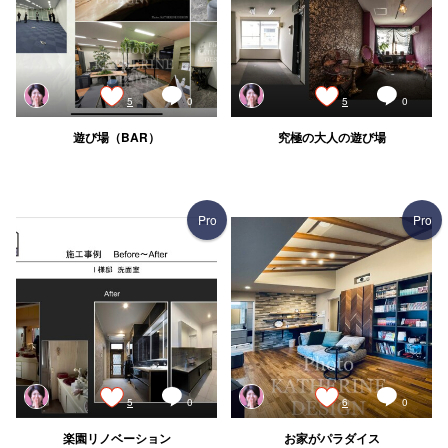
5
0
5
0
遊び場（BAR）
究極の大人の遊び場
Pro
Pro
5
0
6
0
楽園リノベーション
お家がパラダイス