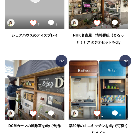
7
1
6
0
シェアハウスのディスプレイ
NHK名古屋 情報番組《まるっ
と！》スタジオセットをdiy
Pro
Pro
5
0
6
0
DCMカーマの風除室をdiyで制作
築30年のミニキッチンをdiyで可愛く
リメイク